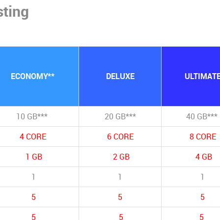
sting
ECONOMY**
DELUXE
ULTIMAT
10 GB***
20 GB***
40 GB***
4 CORE
6 CORE
8 CORE
1 GB
2 GB
4 GB
1
1
1
5
5
5
5
5
5