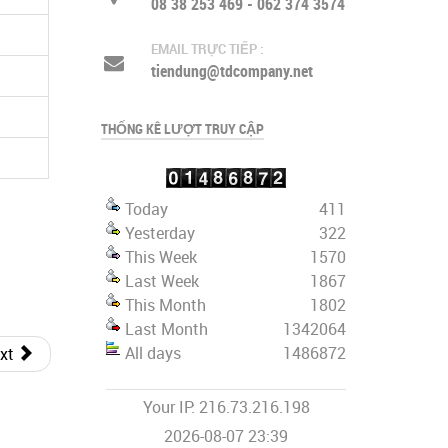
08 38 253 469 - 062 374 3574
d
EMAIL TRỰC TIẾP :
tiendung@tdcompany.net
d
THỐNG KÊ LƯỢT TRUY CẬP
Today
411
Yesterday
322
This Week
1570
Last Week
1867
This Month
1802
Last Month
1342064
All days
1486872
xt
Your IP: 216.73.216.198
2026-08-07 23:39