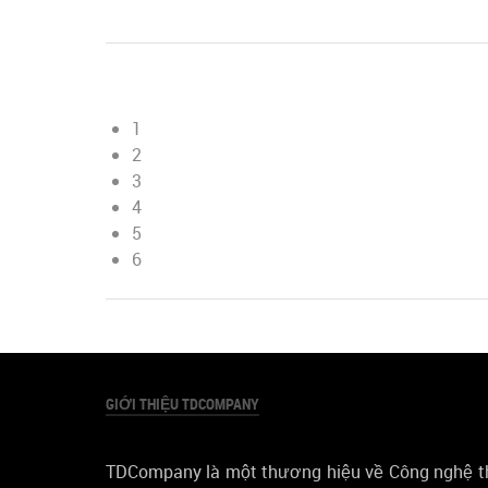
1
2
3
4
5
6
GIỚI THIỆU TDCOMPANY
TDCompany là một thương hiệu về Công nghệ th