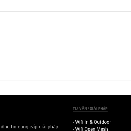
TƯ VẤN / GIẢI PHÁP
- Wifi In & Outdoor
ông tin cung cấp giải pháp
- Wifi Open Mesh