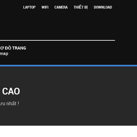
LAPTOP
WIFI
CAMERA
THIẾT BỊ
DOWNLOAD
SƠ ĐỒ TRANG
xmap
 CAO
ưu nhất !