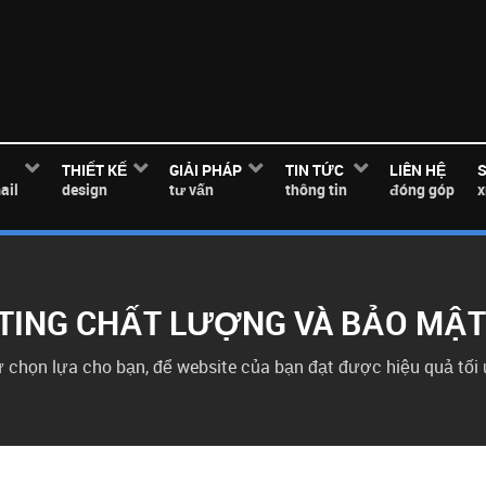
THIẾT KẾ
GIẢI PHÁP
TIN TỨC
LIÊN HỆ
ail
design
tư vấn
thông tin
đóng góp
TING CHẤT LƯỢNG VÀ BẢO MẬT
 chọn lựa cho bạn, để website của bạn đạt được hiệu quả tối 