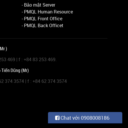
- Bảo mật Server
- PMQL Human Resource
- PMQL Front Office
- PMQL Back Officet
Mr )
253 469 | f : +84 83 253 469.
 Tiến Dũng (Mr)
 62 374 3574 | f : +84 62 374 3574
Chat với 0908008186