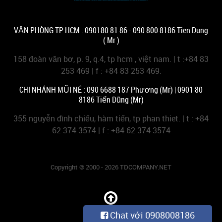
VĂN PHÒNG TP HCM : 090180 81 86 - 090 800 8186 Tien Dung
( Mr )
158 đoàn văn bơ, p. 9, q.4, tp hcm , việt nam. | t :+84 83
253 469 | f : +84 83 253 469.
CHI NHÁNH MŨI NÉ : 090 6688 187 Phương (Mr) | 0901 80
8186 Tiến Dũng (Mr)
355 nguyễn đình chiểu, hàm tiến, tp phan thiet. | t : +84
62 374 3574 | f : +84 62 374 3574
Copyright © 2000 - 2026 TDCOMPANY.NET
Chat với 0908008186