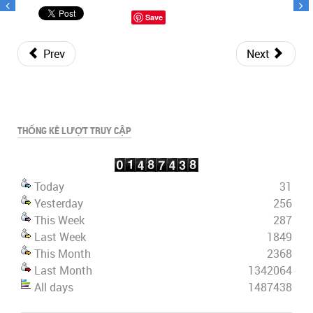
Save
Prev
Next
THỐNG KÊ LƯỢT TRUY CẬP
Today
31
Yesterday
256
This Week
287
Last Week
1849
This Month
2368
Last Month
1342064
All days
1487438