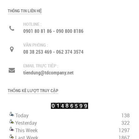
THÔNG TIN LIÊN HỆ
HOTLINE :
0901 80 81 86 - 090 800 8186
VĂN PHÒNG :
08 38 253 469 - 062 374 3574
EMAIL TRỰC TIẾP :
tiendung@tdcompany.net
THỐNG KÊ LƯỢT TRUY CẬP
Today
138
Yesterday
322
This Week
1297
Last Week
1867