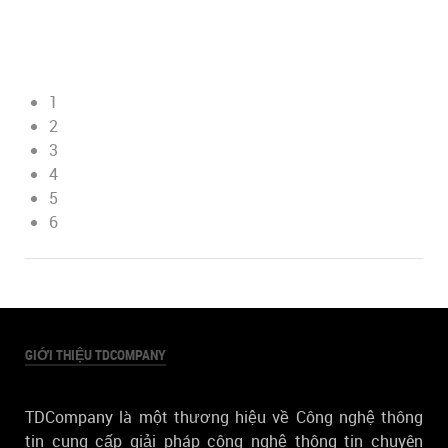
1
2
3
4
5
6
GIỚI THIỆU TDCOMPANY
TDCompany là một thương hiệu về Công nghệ thông
tin cung cấp giải pháp công nghệ thông tin chuyên