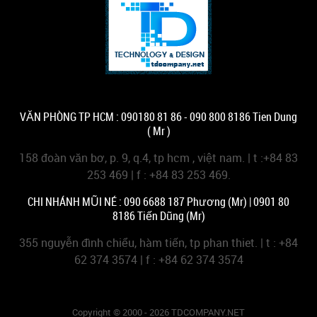
VĂN PHÒNG TP HCM : 090180 81 86 - 090 800 8186 Tien Dung
( Mr )
158 đoàn văn bơ, p. 9, q.4, tp hcm , việt nam. | t :+84 83
253 469 | f : +84 83 253 469.
CHI NHÁNH MŨI NÉ : 090 6688 187 Phương (Mr) | 0901 80
8186 Tiến Dũng (Mr)
355 nguyễn đình chiểu, hàm tiến, tp phan thiet. | t : +84
62 374 3574 | f : +84 62 374 3574
Copyright © 2000 - 2026 TDCOMPANY.NET