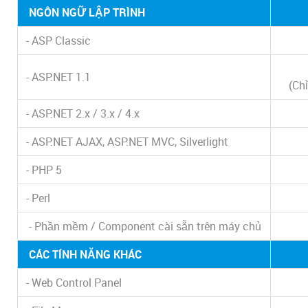
NGÔN NGỮ LẬP TRÌNH
- ASP Classic
- ASP.NET 1.1
(Ch
- ASP.NET 2.x / 3.x / 4.x
- ASP.NET AJAX, ASP.NET MVC, Silverlight
- PHP 5
- Perl
- Phần mềm / Component cài sẵn trên máy chủ
CÁC TÍNH NĂNG KHÁC
- Web Control Panel